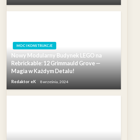
MOC I KONSTRUKCJE
Nowy Modularny Budynek LEGO na
Rebrickable: 12 Grimmauld Grove —
Magia w Każdym Detalu!
Redaktor eK
8 września, 2024