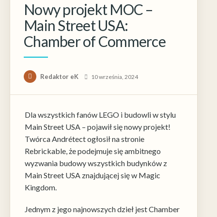
Nowy projekt MOC –
Main Street USA:
Konieczne
Chamber of Commerce
Te pliki cookie
nie są
opcjonalne. Są
one potrzebne
Redaktor eK
10 września, 2024
do
funkcjonowania
strony
internetowej.
Dla wszystkich fanów LEGO i budowli w stylu
Main Street USA – pojawił się nowy projekt!
Twórca Andrétect ogłosił na stronie
Statystyka
Rebrickable, że podejmuje się ambitnego
Abyśmy mogli
poprawić
wyzwania budowy wszystkich budynków z
funkcjonalność
Main Street USA znajdującej się w Magic
i strukturę
Kingdom.
strony
internetowej,
na podstawie
Jednym z jego najnowszych dzieł jest Chamber