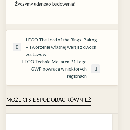
Życzymy udanego budowania!
swoje
zainteresowania i
zachowania podczas
odwiedzania naszej
strony, zwiększasz
szansę na
zobaczenie
LEGO The Lord of the Rings: Balrog
spersonalizowanych
– Tworzenie własnej wersji z dwóch
treści i ofert.
zestawów
LEGO Technic McLaren P1 Logo
GWP powraca w niektórych
regionach
MOŻE CI SIĘ SPODOBAĆ RÓWNIEŻ