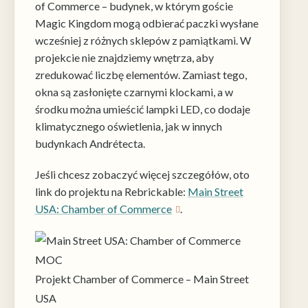
tego, jak
of Commerce – budynek, w którym goście
strona jest
Magic Kingdom mogą odbierać paczki wysłane
używana.
wcześniej z różnych sklepów z pamiątkami. W
projekcie nie znajdziemy wnętrza, aby
Doświadczenie
zredukować liczbę elementów. Zamiast tego,
Aby nasza
okna są zasłonięte czarnymi klockami, a w
strona
środku można umieścić lampki LED, co dodaje
internetowa
klimatycznego oświetlenia, jak w innych
działała jak
najlepiej
budynkach Andrétecta.
podczas
twojego
Jeśli chcesz zobaczyć więcej szczegółów, oto
przejścia na nią.
link do projektu na Rebrickable:
Main Street
Jeśli odrzucisz
te pliki cookie,
USA: Chamber of Commerce
.
niektóre funkcje
znikną ze strony
internetowej.
Projekt Chamber of Commerce – Main Street
Marketing
USA
Udostępniając