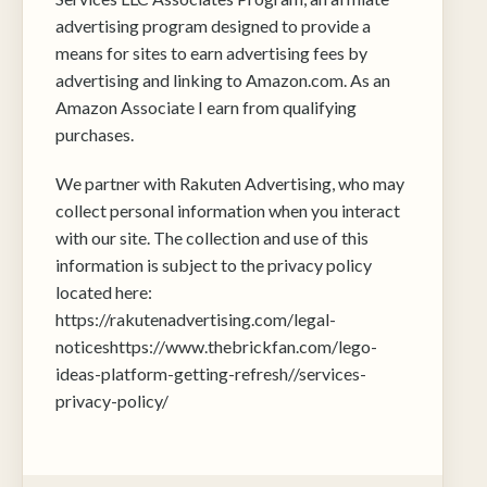
swoje
advertising program designed to provide a
zainteresowania i
means for sites to earn advertising fees by
zachowania podczas
odwiedzania naszej
advertising and linking to Amazon.com. As an
strony, zwiększasz
Amazon Associate I earn from qualifying
szansę na
purchases.
zobaczenie
spersonalizowanych
treści i ofert.
We partner with Rakuten Advertising, who may
collect personal information when you interact
with our site. The collection and use of this
information is subject to the privacy policy
located here:
https://rakutenadvertising.com/legal-
noticeshttps://www.thebrickfan.com/lego-
ideas-platform-getting-refresh//services-
privacy-policy/