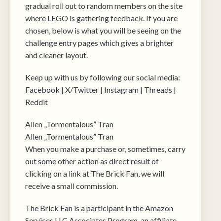
tego, jak
gradual roll out to random members on the site
strona jest
where LEGO is gathering feedback. If you are
używana.
chosen, below is what you will be seeing on the
challenge entry pages which gives a brighter
Doświadczenie
and cleaner layout.
Aby nasza
strona
Keep up with us by following our social media:
internetowa
Facebook | X/Twitter | Instagram | Threads |
działała jak
najlepiej
Reddit
podczas
twojego
Allen „Tormentalous” Tran
przejścia na nią.
Allen „Tormentalous” Tran
Jeśli odrzucisz
te pliki cookie,
When you make a purchase or, sometimes, carry
niektóre funkcje
out some other action as direct result of
znikną ze strony
clicking on a link at The Brick Fan, we will
internetowej.
receive a small commission.
Marketing
The Brick Fan is a participant in the Amazon
Udostępniając
Services LLC Associates Program, an affiliate