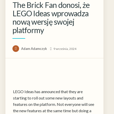
The Brick Fan donosi, że
LEGO Ideas wprowadza
Konieczne
nową wersję swojej
Te pliki cookie
platformy
nie są
opcjonalne. Są
one potrzebne
do
funkcjonowania
Adam Adamczyk
9 września, 2024
strony
internetowej.
Statystyka
Abyśmy mogli
poprawić
funkcjonalność
LEGO Ideas has announced that they are
i strukturę
starting to roll out some new layouts and
strony
features on the platform. Not everyone will see
internetowej,
na podstawie
the new features at the same time but doing a