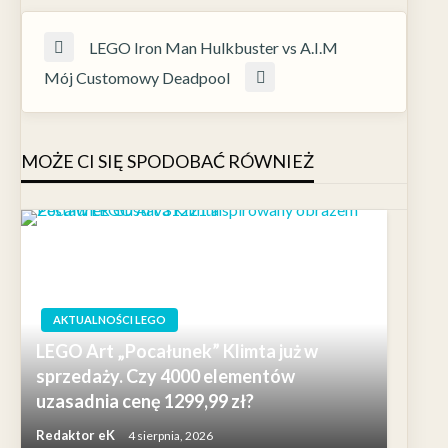
LEGO Iron Man Hulkbuster vs A.I.M
Mój Customowy Deadpool
MOŻE CI SIĘ SPODOBAĆ RÓWNIEŻ
AKTUALNOŚCI LEGO
LEGO Art „Pocałunek” Klimta już w
sprzedaży. Czy 4000 elementów
uzasadnia cenę 1299,99 zł?
Redaktor eK
4 sierpnia, 2026