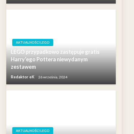
AKTUALNOŚCI LEGO
LEGO przypadkowo zastępuje gratis
Harry’ego Pottera niewydanym
zestawem
Redaktor eK
26 września, 2024
AKTUALNOŚCI LEGO